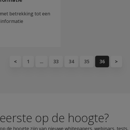
met betrekking tot een
 informatie
<
1
...
33
34
35
36
>
s eerste op de hoogte?
ste op de hoogte zijn van nieuwe whitepapers, webinars, tests,