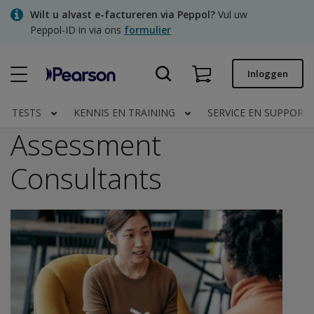
Skip
Wilt u alvast e-factureren via Peppol?
Vul uw
to
Peppol-ID in via ons
formulier
main
content
Snel bestellen
Inloggen
Bestelstatus
TESTS
KENNIS EN TRAINING
SERVICE EN SUPPORT
Facturen
Assessment
Contact
Consultants
Clinical | NL