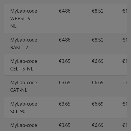
MyLab-code
€4.86
€8.52
€15
WPPSI-IV-
NL
MyLab-code
€4.86
€8.52
€15
RAKIT-2
MyLab-code
€3.65
€6.69
€11
CELF-5-NL
MyLab-code
€3.65
€6.69
€11
CAT-NL
MyLab-code
€3.65
€6.69
€11
SCL-90
MyLab-code
€3.65
€6.69
€11