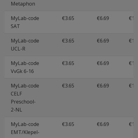
Metaphon
MyLab-code
€3.65
€6.69
€11
SAT
MyLab-code
€3.65
€6.69
€11
UCL-R
MyLab-code
€3.65
€6.69
€11
VvGk 6-16
MyLab-code
€3.65
€6.69
€11
CELF
Preschool-
2-NL
MyLab-code
€3.65
€6.69
€11
EMT/Klepel-