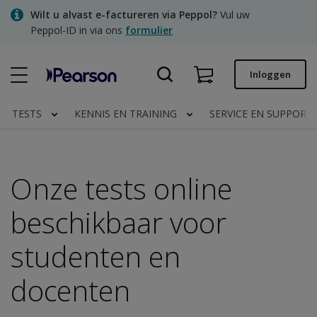
Skip
Wilt u alvast e-factureren via Peppol?
Vul uw
to
Peppol-ID in via ons
formulier
main
content
Snel bestellen
Inloggen
Bestelstatus
TESTS
KENNIS EN TRAINING
SERVICE EN SUPPORT
Facturen
Contact
Onze tests online
beschikbaar voor
Clinical | NL
studenten en
docenten