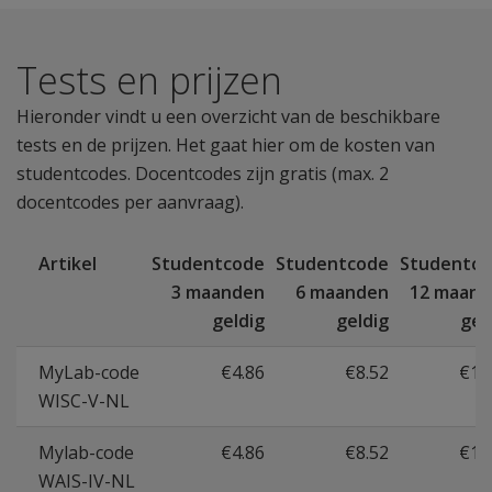
Tests en prijzen
Hieronder vindt u een overzicht van de beschikbare
tests en de prijzen. Het gaat hier om de kosten van
studentcodes. Docentcodes zijn gratis (max. 2
docentcodes per aanvraag).
Artikel
Studentcode
Studentcode
Studentc
3 maanden
6 maanden
12 maan
geldig
geldig
gel
MyLab-code
€4.86
€8.52
€15
WISC-V-NL
Mylab-code
€4.86
€8.52
€15
WAIS-IV-NL