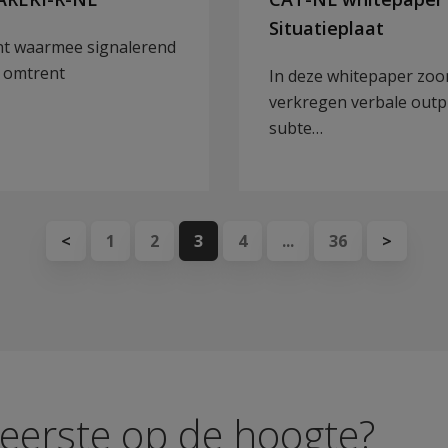
Situatieplaat
nt waarmee signalerend
 omtrent
In deze whitepaper zoo
verkregen verbale output
subte…
<
1
2
3
4
...
36
>
s eerste op de hoogte?