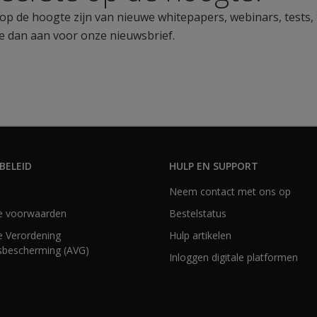
ste op de hoogte zijn van nieuwe whitepapers, webinars, tests,
e dan aan voor onze nieuwsbrief.
BELEID
HULP EN SUPPORT
Neem contact met ons op
e voorwaarden
Bestelstatus
 Verordening
Hulp artikelen
bescherming (AVG)
Inloggen digitale platformen