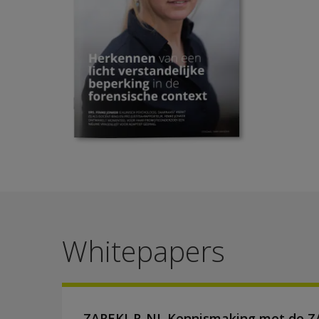
Whitepapers
ZAREKI-R-NL Kennismaking met de Z