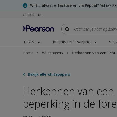
Skip
Wilt u alvast e-factureren via Peppol?
Vul uw Pep
to
Clinical | NL
main
content
TESTS
KENNIS EN TRAINING
SER
Home
Whitepapers
Herkennen van een licht 
Bekijk alle whitepapers
Herkennen van een l
beperking in de for