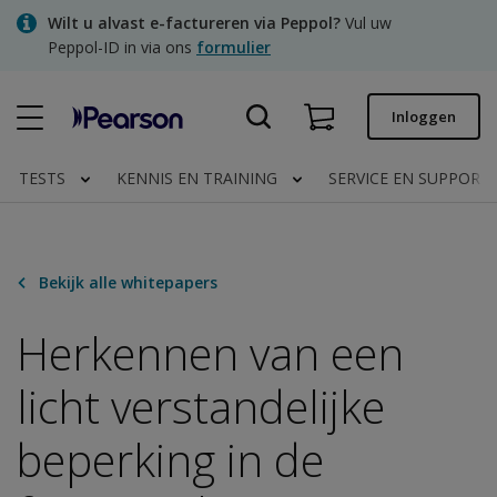
Skip
Wilt u alvast e-factureren via Peppol?
Vul uw
to
Peppol-ID in via ons
formulier
main
content
Snel bestellen
Inloggen
Bestelstatus
TESTS
KENNIS EN TRAINING
SERVICE EN SUPPORT
Facturen
Contact
Bekijk alle whitepapers
Herkennen van een
Clinical | NL
licht verstandelijke
beperking in de