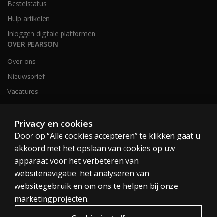
Bestelstatus
Hulp artikelen
Inloggen digitale platformen
OVER PEARSON
Over ons
Nieuwsbrief
Vacatures
Privacy en cookies
Nederland en België
Door op “Alle cookies accepteren” te klikken gaat u
akkoord met het opslaan van cookies op uw
apparaat voor het verbeteren van
websitenavigatie, het analyseren van
websitegebruik en om ons te helpen bij onze
Cookies
marketingprojecten.
Algemene voorwaarden