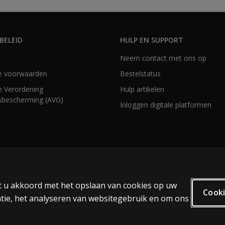
BELEID
HULP EN SUPPORT
Neem contact met ons op
e voorwaarden
Bestelstatus
 Verordening
Hulp artikelen
bescherming (AVG)
Inloggen digitale platformen
at u akkoord met het opslaan van cookies op uw
Cooki
tie, het analyseren van websitegebruik en om ons
oor tekst- en datamining en het trainen van kunstmatige intelligentie en soortg