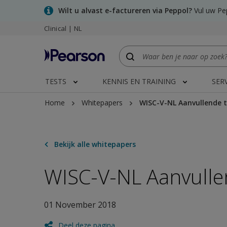
Skip
Wilt u alvast e-factureren via Peppol?
Vul uw Pep
to
Clinical | NL
main
content
TESTS
KENNIS EN TRAINING
SER
Home
Whitepapers
WISC-V-NL Aanvullende t
Bekijk alle whitepapers
WISC-V-NL Aanvulle
01 November 2018
Deel deze pagina