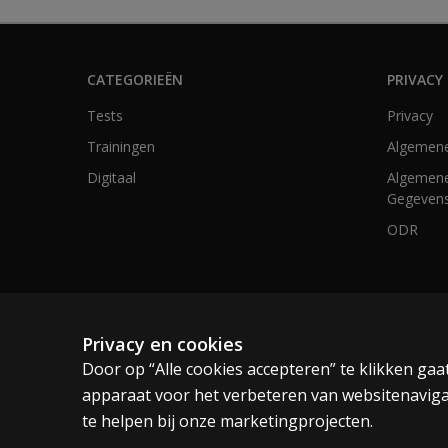
CATEGORIEËN
PRIVACY 
Tests
Privacy
Trainingen
Algemen
Digitaal
Algemene
Gegevens
ODR
Nederland en België
Privacy en cookies
Door op “Alle cookies accepteren” te klikken ga
Cookies
Algemene voorwaarden
Privacy
apparaat voor het verbeteren van websitenaviga
te helpen bij onze marketingprojecten.
© 1996–2026 Pearson. Alle rechten voorbehouden, inclusief die v