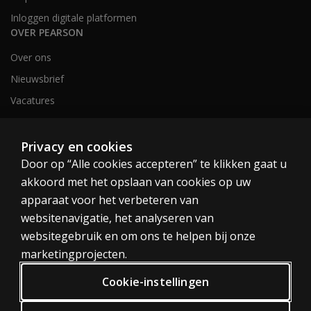
Inloggen digitale platformen
OVER PEARSON
Over ons
Nieuwsbrief
Vacatures
Privacy en cookies
Nederland en België
Door op “Alle cookies accepteren” te klikken gaat u
akkoord met het opslaan van cookies op uw
apparaat voor het verbeteren van
websitenavigatie, het analyseren van
websitegebruik en om ons te helpen bij onze
Cookies
marketingprojecten.
Algemene voorwaarden
Cookie-instellingen
Privacy