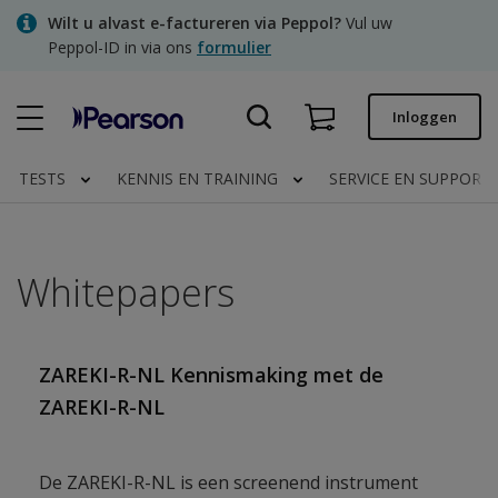
Skip
Wilt u alvast e-factureren via Peppol?
Vul uw
to
Peppol-ID in via ons
formulier
main
content
Snel bestellen
Inloggen
Bestelstatus
TESTS
KENNIS EN TRAINING
SERVICE EN SUPPORT
Facturen
Contact
Whitepapers
Clinical | NL
ZAREKI-R-NL Kennismaking met de
ZAREKI-R-NL
De ZAREKI-R-NL is een screenend instrument