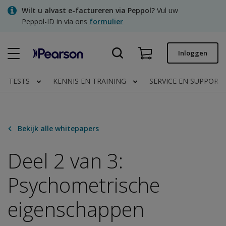
Skip
Wilt u alvast e-factureren via Peppol?
Vul uw
to
Peppol-ID in via ons
formulier
main
content
Snel bestellen
Inloggen
Bestelstatus
TESTS
KENNIS EN TRAINING
SERVICE EN SUPPORT
Facturen
Contact
Bekijk alle whitepapers
Deel 2 van 3:
Clinical | NL
Psychometrische
eigenschappen