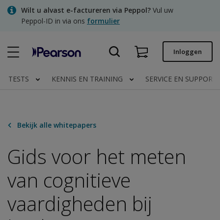
Skip
Wilt u alvast e-factureren via Peppol?
Vul uw
to
Peppol-ID in via ons
formulier
main
content
Snel bestellen
Inloggen
Bestelstatus
TESTS
KENNIS EN TRAINING
SERVICE EN SUPPORT
Facturen
Contact
Bekijk alle whitepapers
Gids voor het meten
Clinical | NL
van cognitieve
vaardigheden bij