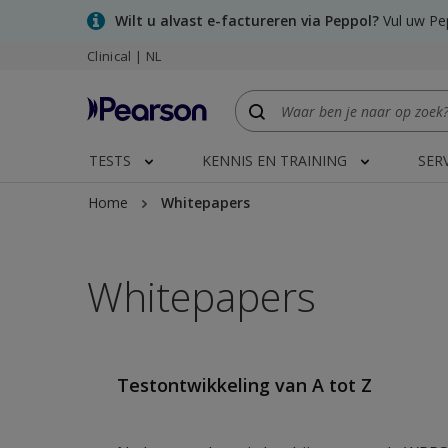
Skip
Wilt u alvast e-factureren via Peppol?
Vul uw Pep
to
Clinical | NL
main
content
TESTS
KENNIS EN TRAINING
SER
Home
Whitepapers
Whitepapers
Testontwikkeling van A tot Z