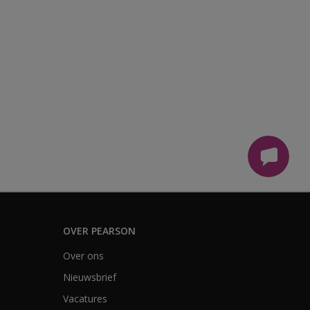
OVER PEARSON
Over ons
Nieuwsbrief
Vacatures