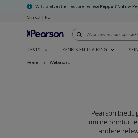
Skip
Wilt u alvast e-factureren via Peppol?
Vul uw Pep
to
Clinical | NL
main
content
TESTS
KENNIS EN TRAINING
SER
Home
Webinars
Pearson biedt 
om de producten
andere relev