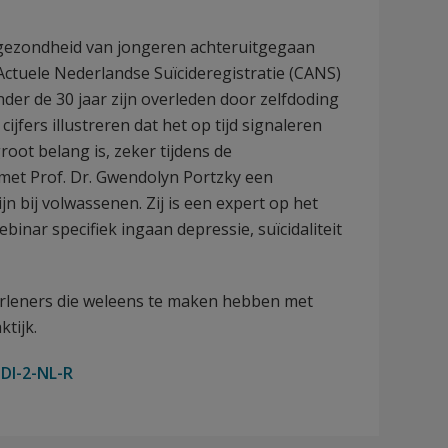
 gezondheid van jongeren achteruitgegaan
 Actuele Nederlandse Suïcideregistratie (CANS)
nder de 30 jaar zijn overleden door zelfdoding
ijfers illustreren dat het op tijd signaleren
root belang is, zeker tijdens de
t Prof. Dr. Gwendolyn Portzky een
n bij volwassenen. Zij is een expert op het
binar specifiek ingaan depressie, suïcidaliteit
verleners die weleens te maken hebben met
ktijk.
DI-2-NL-R