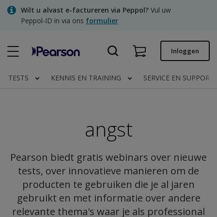
Skip
Wilt u alvast e-factureren via Peppol?
Vul uw
to
Peppol-ID in via ons
formulier
main
content
Snel bestellen
Inloggen
Bestelstatus
TESTS
KENNIS EN TRAINING
SERVICE EN SUPPORT
Facturen
Contact
angst
Clinical | NL
Pearson biedt gratis webinars over nieuwe
tests, over innovatieve manieren om de
producten te gebruiken die je al jaren
gebruikt en met informatie over andere
relevante thema's waar je als professional