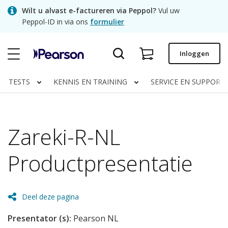
Skip
Wilt u alvast e-factureren via Peppol?
Vul uw
to
Peppol-ID in via ons
formulier
main
content
Snel bestellen
Inloggen
Bestelstatus
TESTS
KENNIS EN TRAINING
SERVICE EN SUPPORT
Facturen
Contact
Zareki-R-NL
Productpresentatie
Clinical | NL
Deel deze pagina
Presentator (s):
Pearson NL