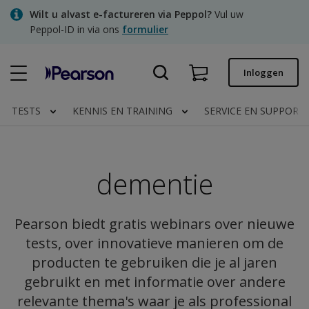
Skip
Wilt u alvast e-factureren via Peppol?
Vul uw
to
Peppol-ID in via ons
formulier
main
content
Snel bestellen
Inloggen
Bestelstatus
TESTS
KENNIS EN TRAINING
SERVICE EN SUPPORT
Facturen
Contact
dementie
Clinical | NL
Pearson biedt gratis webinars over nieuwe
tests, over innovatieve manieren om de
producten te gebruiken die je al jaren
gebruikt en met informatie over andere
relevante thema's waar je als professional