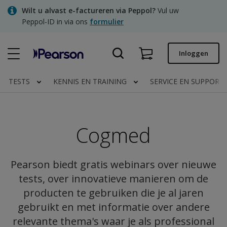
Skip
Wilt u alvast e-factureren via Peppol?
Vul uw
to
Peppol-ID in via ons
formulier
main
content
Snel bestellen
Inloggen
Bestelstatus
TESTS
KENNIS EN TRAINING
SERVICE EN SUPPORT
Facturen
Contact
Cogmed
Clinical | NL
Pearson biedt gratis webinars over nieuwe
tests, over innovatieve manieren om de
producten te gebruiken die je al jaren
gebruikt en met informatie over andere
relevante thema's waar je als professional