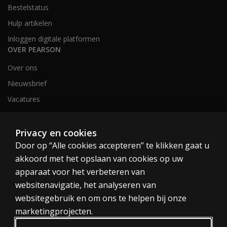
Bestelstatus
Hulp artikelen
Inloggen digitale platformen
OVER PEARSON
Over ons
Nieuwsbrief
Vacatures
Privacy en cookies
Nederland en België
Door op “Alle cookies accepteren” te klikken gaat u
akkoord met het opslaan van cookies op uw
apparaat voor het verbeteren van
websitenavigatie, het analyseren van
websitegebruik en om ons te helpen bij onze
Cookies
marketingprojecten.
Algemene voorwaarden