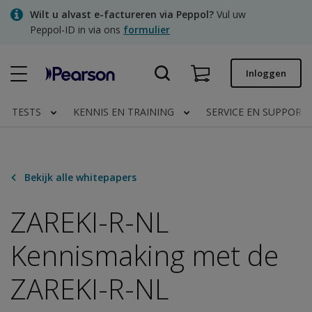
Skip
Wilt u alvast e-factureren via Peppol?
Vul uw
to
Peppol-ID in via ons
formulier
main
content
Snel bestellen
Inloggen
Bestelstatus
TESTS
KENNIS EN TRAINING
SERVICE EN SUPPORT
Facturen
Contact
Bekijk alle whitepapers
ZAREKI-R-NL
Clinical | NL
Kennismaking met de
ZAREKI-R-NL