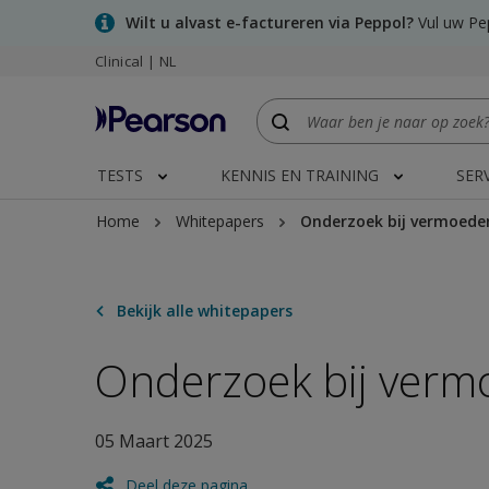
Skip
Wilt u alvast e-factureren via Peppol?
Vul uw Pep
to
Clinical | NL
main
content
TESTS
KENNIS EN TRAINING
SER
Home
Whitepapers
Onderzoek bij vermoeden
Bekijk alle whitepapers
Onderzoek bij verm
05 Maart 2025
Deel deze pagina