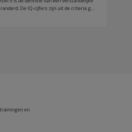
SM-5 is de definitie van een verstandelijke
anderd. De IQ-cijfers zijn uit de criteria g…
 trainingen en