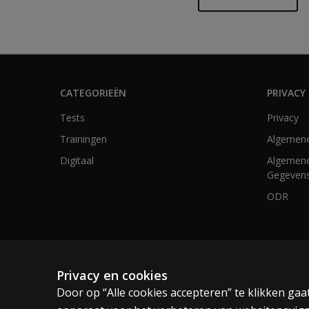
CATEGORIEËN
PRIVACY 
Tests
Privacy
Trainingen
Algemen
Digitaal
Algemene
Gegevens
ODR
Nederland en België
Privacy en cookies
Door op “Alle cookies accepteren” te klikken ga
Cookies
Algemene voorwaarden
Privacy