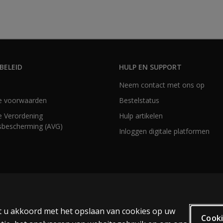
BELEID
HULP EN SUPPORT
Neem contact met ons op
e voorwaarden
Bestelstatus
 Verordening
Hulp artikelen
bescherming (AVG)
Inloggen digitale platformen
at u akkoord met het opslaan van cookies op uw
Cooki