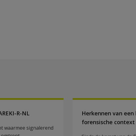
AREKI-R-NL
Herkennen van een l
forensische context
nt waarmee signalerend
 omtrent