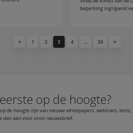
Sinds de komst van de D
beperking ingrijpend ver
<
1
2
3
4
...
36
>
s eerste op de hoogte?
ste op de hoogte zijn van nieuwe whitepapers, webinars, tests,
e dan aan voor onze nieuwsbrief.