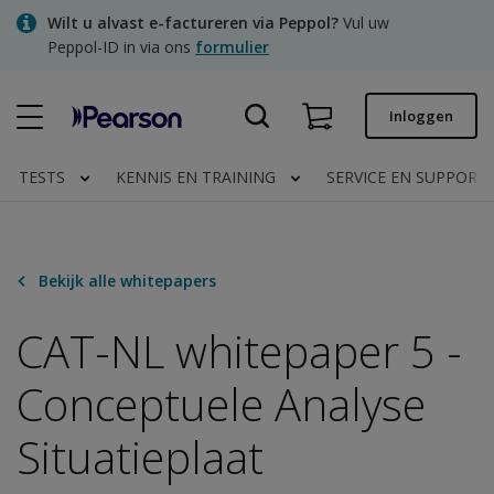
Skip
Wilt u alvast e-factureren via Peppol?
Vul uw
to
Peppol-ID in via ons
formulier
main
content
Snel bestellen
Inloggen
Bestelstatus
TESTS
KENNIS EN TRAINING
SERVICE EN SUPPORT
Facturen
Contact
Bekijk alle whitepapers
CAT-NL whitepaper 5 -
Clinical | NL
Conceptuele Analyse
Situatieplaat