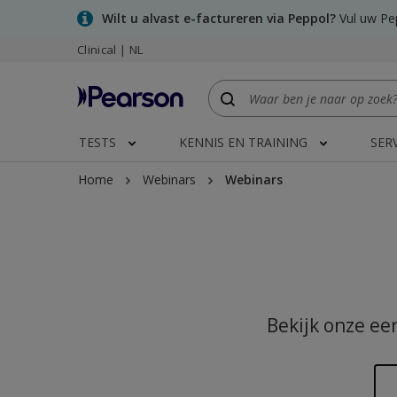
Skip
Wilt u alvast e-factureren via Peppol?
Vul uw Pep
to
Clinical | NL
main
content
TESTS
KENNIS EN TRAINING
SER
Home
Webinars
Webinars
Bekijk onze ee