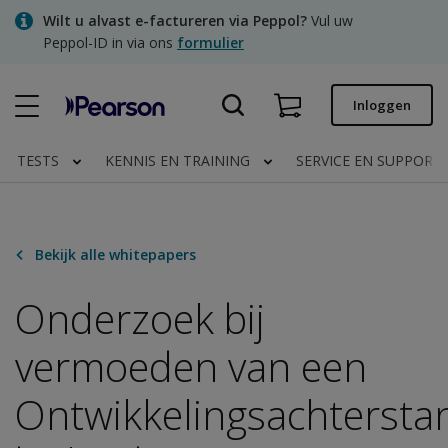
Skip
Wilt u alvast e-factureren via Peppol?
Vul uw
to
Peppol-ID in via ons
formulier
main
content
Snel bestellen
Inloggen
Bestelstatus
TESTS
KENNIS EN TRAINING
SERVICE EN SUPPORT
Facturen
Contact
Bekijk alle whitepapers
Onderzoek bij
Clinical | NL
vermoeden van een
Ontwikkelingsachtersta