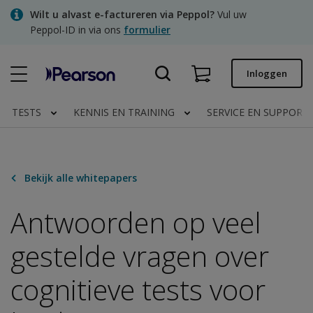
Skip
Wilt u alvast e-factureren via Peppol?
Vul uw
to
Peppol-ID in via ons
formulier
main
content
Snel bestellen
Inloggen
Bestelstatus
TESTS
KENNIS EN TRAINING
SERVICE EN SUPPORT
Facturen
Contact
Bekijk alle whitepapers
Antwoorden op veel
Clinical | NL
gestelde vragen over
cognitieve tests voor