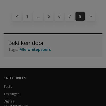
<
1
...
5
6
7
8
>
Bekijken door
Alle whitepapers
CATEGORIEËN
Tests
Trainingen
Digitaal