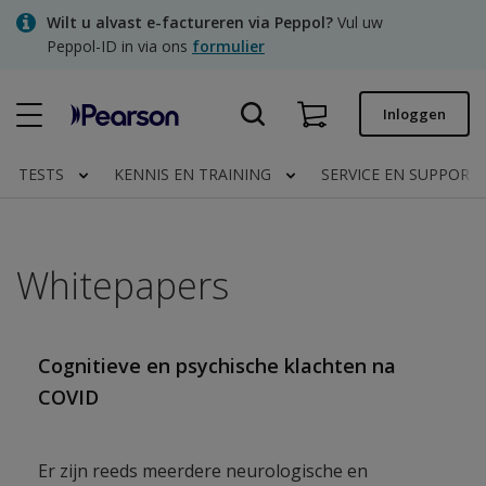
Skip
Wilt u alvast e-factureren via Peppol?
Vul uw
to
Peppol-ID in via ons
formulier
main
content
Snel bestellen
Inloggen
Bestelstatus
TESTS
KENNIS EN TRAINING
SERVICE EN SUPPORT
Facturen
Contact
Whitepapers
Clinical | NL
Cognitieve en psychische klachten na
COVID
Er zijn reeds meerdere neurologische en