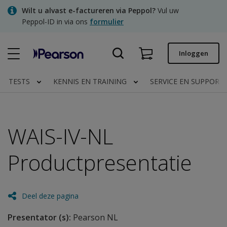
Skip
Wilt u alvast e-factureren via Peppol?
Vul uw
to
Peppol-ID in via ons
formulier
main
content
Snel bestellen
Inloggen
Bestelstatus
TESTS
KENNIS EN TRAINING
SERVICE EN SUPPORT
Facturen
Contact
WAIS-IV-NL
Productpresentatie
Clinical | NL
Deel deze pagina
Presentator (s):
Pearson NL