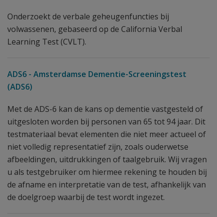
Onderzoekt de verbale geheugenfuncties bij
volwassenen, gebaseerd op de California Verbal
Learning Test (CVLT).
ADS6 - Amsterdamse Dementie-Screeningstest
(ADS6)
Met de ADS-6 kan de kans op dementie vastgesteld of
uitgesloten worden bij personen van 65 tot 94 jaar. Dit
testmateriaal bevat elementen die niet meer actueel of
niet volledig representatief zijn, zoals ouderwetse
afbeeldingen, uitdrukkingen of taalgebruik. Wij vragen
u als testgebruiker om hiermee rekening te houden bij
de afname en interpretatie van de test, afhankelijk van
de doelgroep waarbij de test wordt ingezet.