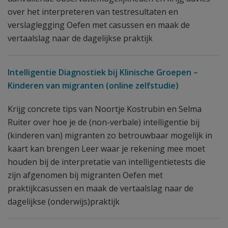
over het interpreteren van testresultaten en
verslaglegging Oefen met casussen en maak de
vertaalslag naar de dagelijkse praktijk
Intelligentie Diagnostiek bij Klinische Groepen –
Kinderen van migranten (online zelfstudie)
Krijg concrete tips van Noortje Kostrubin en Selma
Ruiter over hoe je de (non-verbale) intelligentie bij
(kinderen van) migranten zo betrouwbaar mogelijk in
kaart kan brengen Leer waar je rekening mee moet
houden bij de interpretatie van intelligentietests die
zijn afgenomen bij migranten Oefen met
praktijkcasussen en maak de vertaalslag naar de
dagelijkse (onderwijs)praktijk