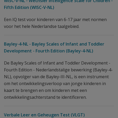
WISC-V-NL - Wechsler Intelligence Scale for Children -
Fifth Edition (WISC-V-NL)
Een IQ test voor kinderen van 6-17 jaar met normen
voor het hele Nederlandse taalgebied.
Bayley-4-NL - Bayley Scales of Infant and Toddler
Development - Fourth Edition (Bayley-4-NL)
De Bayley Scales of Infant and Toddler Development -
Fourth Edition - Nederlandstalige bewerking (Bayley-4-
NL), opvolger van de Bayley-III-NL, is een instrument
om het ontwikkelingsverloop van jonge kinderen in
kaart te brengen en om kinderen met een
ontwikkelingsachterstand te identificeren.
Verbale Leer en Geheugen Test (VLGT)