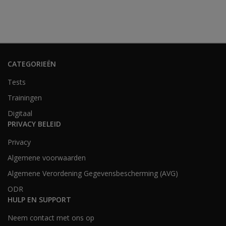
CATEGORIEËN
Tests
Trainingen
Digitaal
PRIVACY BELEID
Privacy
Algemene voorwaarden
Algemene Verordening Gegevensbescherming (AVG)
ODR
HULP EN SUPPORT
Neem contact met ons op