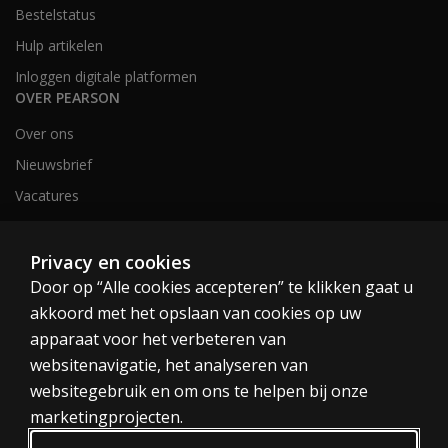
Bestelstatus
Hulp artikelen
Inloggen digitale platformen
OVER PEARSON
Over ons
Nieuwsbrief
Vacatures
Privacy en cookies
Nederland en België
Door op “Alle cookies accepteren” te klikken gaat u
akkoord met het opslaan van cookies op uw
apparaat voor het verbeteren van
websitenavigatie, het analyseren van
websitegebruik en om ons te helpen bij onze
Cookies
marketingprojecten.
Algemene voorwaarden