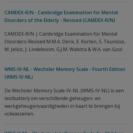
CAMDEX-R/N - Cambridge Examination for Mental
Disorders of the Elderly - Revised (CAMDEX-R/N)
CAMDEX-R/N | Cambridge Examination for Mental
Disorders-Revised M.M.A. Derix, E. Korten, S. Teunisse,
M. Jelicic, J. Lindeboom, G.J.M. Walstra & W.A. van Gool
WMS-IV-NL - Wechsler Memory Scale - Fourth Edition
(WMS-IV-NL)
De Wechsler Memory Scale-IV-NL (WMS-IV-NL) is een
testbatterij om verschillende geheugen- en
werkgeheugenvaardigheden in kaart te brengen bij
volwassenen.