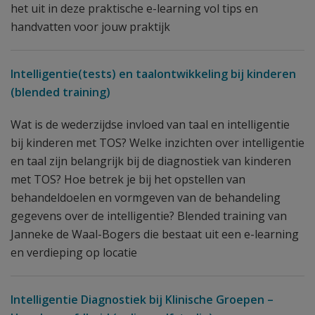
het uit in deze praktische e-learning vol tips en
handvatten voor jouw praktijk
Intelligentie(tests) en taalontwikkeling bij kinderen
(blended training)
Wat is de wederzijdse invloed van taal en intelligentie
bij kinderen met TOS? Welke inzichten over intelligentie
en taal zijn belangrijk bij de diagnostiek van kinderen
met TOS? Hoe betrek je bij het opstellen van
behandeldoelen en vormgeven van de behandeling
gegevens over de intelligentie? Blended training van
Janneke de Waal-Bogers die bestaat uit een e-learning
en verdieping op locatie
Intelligentie Diagnostiek bij Klinische Groepen –