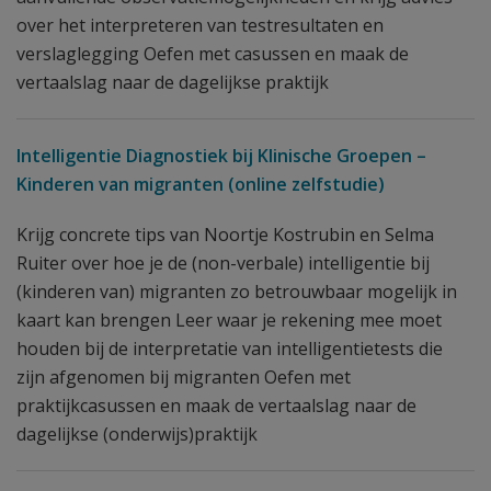
over het interpreteren van testresultaten en
verslaglegging Oefen met casussen en maak de
vertaalslag naar de dagelijkse praktijk
Intelligentie Diagnostiek bij Klinische Groepen –
Kinderen van migranten (online zelfstudie)
Krijg concrete tips van Noortje Kostrubin en Selma
Ruiter over hoe je de (non-verbale) intelligentie bij
(kinderen van) migranten zo betrouwbaar mogelijk in
kaart kan brengen Leer waar je rekening mee moet
houden bij de interpretatie van intelligentietests die
zijn afgenomen bij migranten Oefen met
praktijkcasussen en maak de vertaalslag naar de
dagelijkse (onderwijs)praktijk