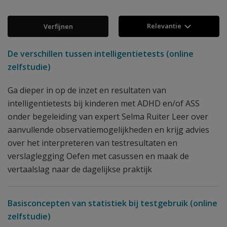
Relevantie
Verfijnen
De verschillen tussen intelligentietests (online
zelfstudie)
Ga dieper in op de inzet en resultaten van
intelligentietests bij kinderen met ADHD en/of ASS
onder begeleiding van expert Selma Ruiter Leer over
aanvullende observatiemogelijkheden en krijg advies
over het interpreteren van testresultaten en
verslaglegging Oefen met casussen en maak de
vertaalslag naar de dagelijkse praktijk
Basisconcepten van statistiek bij testgebruik (online
zelfstudie)