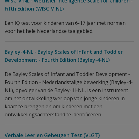
WISC-V-NL - Wechsler Intelligence Scale for Children -
Fifth Edition (WISC-V-NL)
Een IQ test voor kinderen van 6-17 jaar met normen
voor het hele Nederlandse taalgebied.
Bayley-4-NL - Bayley Scales of Infant and Toddler
Development - Fourth Edition (Bayley-4-NL)
De Bayley Scales of Infant and Toddler Development -
Fourth Edition - Nederlandstalige bewerking (Bayley-4-
NL), opvolger van de Bayley-III-NL, is een instrument
om het ontwikkelingsverloop van jonge kinderen in
kaart te brengen en om kinderen met een
ontwikkelingsachterstand te identificeren.
Verbale Leer en Geheugen Test (VLGT)