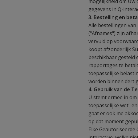
mogelijkheid om Uw 
gegevens in Q-intera
3. Bestelling en beta
Alle bestellingen van
("Afnames") zijn afh
vervuld op voorwaard
koopt afzonderlijk S
beschikbaar gesteld 
rapportages te betal
toepasselijke belast
worden binnen dertig
4. Gebruik van de Te
U stemt ermee in om d
toepasselijke wet- en
gaat er ook me akkoo
op dat moment gepubl
Elke Geautoriseerde 
interactive, welke n