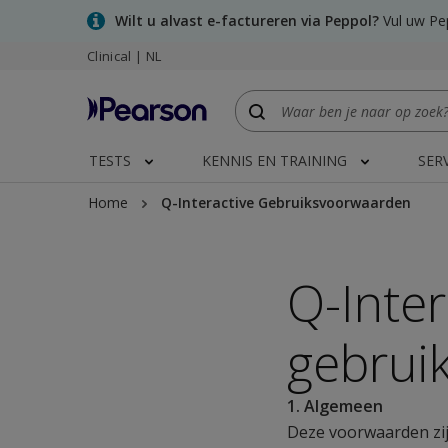
Skip
Wilt u alvast e-factureren via Peppol?
Vul uw Pep
to
Clinical | NL
main
content
TESTS
KENNIS EN TRAINING
SER
Home
Q-Interactive Gebruiksvoorwaarden
Q-Inter
gebrui
1. Algemeen
Deze voorwaarden zij