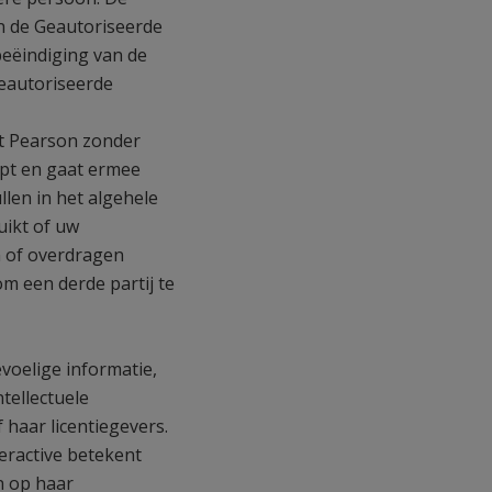
an de Geautoriseerde
beëindiging van de
geautoriseerde
at Pearson zonder
jpt en gaat ermee
llen in het algehele
uikt of uw
n of overdragen
om een derde partij te
voelige informatie,
tellectuele
haar licentiegevers.
eractive betekent
n op haar