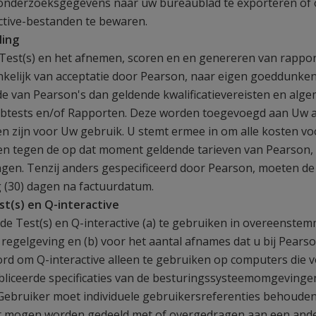
onderzoeksgegevens naar uw bureaublad te exporteren of
ctive-bestanden te bewaren.
ling
 Test(s) en het afnemen, scoren en en genereren van rappor
ankelijk van acceptatie door Pearson, naar eigen goeddunke
e van Pearson's dan geldende kwalificatievereisten en al
ubtests en/of Rapporten. Deze worden toegevoegd aan Uw 
en zijn voor Uw gebruik. U stemt ermee in om alle kosten v
en tegen de op dat moment geldende tarieven van Pearson
ingen. Tenzij anders gespecificeerd door Pearson, moeten de
 (30) dagen na factuurdatum.
st(s) en Q-interactive
e Test(s) en Q-interactive (a) te gebruiken in overeenstem
 regelgeving en (b) voor het aantal afnames dat u bij Pears
rd om Q-interactive alleen te gebruiken op computers die 
iceerde specificaties van de besturingssysteemomgevinge
Gebruiker moet individuele gebruikersreferenties behouden
iet mogen worden gedeeld met of overgedragen aan een and