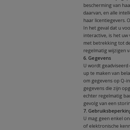
bescherming van haar
daarvan, en alle inte
haar licentiegevers. 
In het geval dat u vo
interactive, is het 
met betrekking tot de
regelmatig wijzigen 
6. Gegevens
U wordt geadviseerd 
up te maken van bela
om gegevens op Q-int
gegevens die zijn opg
echter regelmatig ba
gevolg van een stori
7. Gebruiksbeperki
U mag geen enkel onde
of elektronische kenm