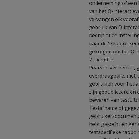
onderneming of een b
van het Q-interactie
vervangen elk vooraf
gebruik van Q-interac
bedrijf of de instell
naar de 'Geautorisee
gekregen om het Q-in
2. Licentie
Pearson verleent U, g
overdraagbare, niet-e
gebruiken voor het a
zijn gepubliceerd en d
bewaren van testuitsl
Testafname of gegeve
gebruikersdocumentati
hebt gekocht en gene
testspecifieke rappor