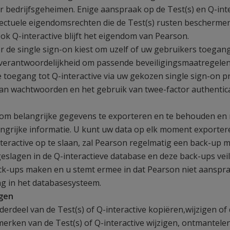
 bedrijfsgeheimen. Enige aanspraak op de Test(s) en Q-int
llectuele eigendomsrechten die de Test(s) rusten beschermen
Ook Q-interactive blijft het eigendom van Pearson.
or de single sign-on kiest om uzelf of uw gebruikers toegang
uw verantwoordelijkheid om passende beveiligingsmaatregele
 toegang tot Q-interactive via uw gekozen single sign-on pr
van wachtwoorden en het gebruik van twee-factor authentica
om belangrijke gegevens te exporteren en te behouden en 
ngrijke informatie. U kunt uw data op elk moment exportere
eractive op te slaan, zal Pearson regelmatig een back-up 
eslagen in de Q-interactieve database en deze back-ups vei
ck-ups maken en u stemt ermee in dat Pearson niet aansprake
ng in het databasesysteem.
ngen
rdeel van de Test(s) of Q-interactive kopiëren,wijzigen of 
erken van de Test(s) of Q-interactive wijzigen, ontmantelen