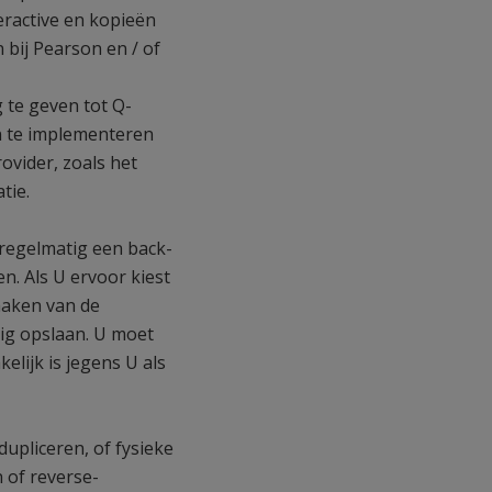
eractive en kopieën
 bij Pearson en / of
 te geven tot Q-
n te implementeren
ovider, zoals het
tie.
regelmatig een back-
n. Als U ervoor kiest
maken van de
lig opslaan. U moet
lijk is jegens U als
dupliceren, of fysieke
 of reverse-