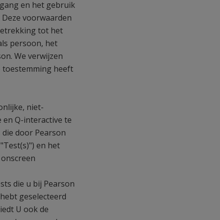
egang en het gebruik
). Deze voorwaarden
etrekking tot het
als persoon, het
rson. We verwijzen
ie toestemming heeft
lijke, niet-
 en Q-interactive te
 die door Pearson
"Test(s)") en het
r onscreen
ts die u bij Pearson
 hebt geselecteerd
biedt U ook de