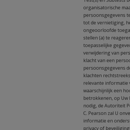
Test(s) en Subtests b
organisatorische ma
persoonsgegevens te 
tot de vernietiging, 
ongeoorloofde toegang
stellen (a) te reager
toepasselijke gegeve
verwijdering van per
klacht van een perso
persoonsgegevens doo
klachten rechtstreek
relevante informatie
waarschijnlijk een h
betrokkenen, op Uw k
nodig, de Autoriteit
C. Pearson zal U onve
informatie en onderst
privacy of beveiligin