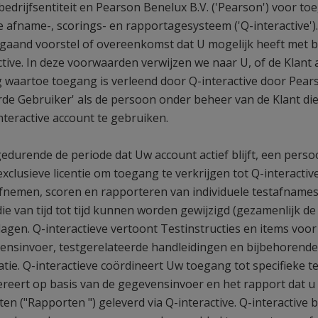
edrijfsentiteit en Pearson Benelux B.V. ('Pearson') voor to
ve afname-, scorings- en rapportagesysteem ('Q-interactive'
gaand voorstel of overeenkomst dat U mogelijk heeft met b
tive. In deze voorwaarden verwijzen we naar U, of de Klant 
ing waartoe toegang is verleend door Q-interactive door Pea
rde Gebruiker' als de persoon onder beheer van de Klant d
teractive account te gebruiken.
edurende de periode dat Uw account actief blijft, een persoon
xclusieve licentie om toegang te verkrijgen tot Q-interactive
fnemen, scoren en rapporteren van individuele testafnames
ie van tijd tot tijd kunnen worden gewijzigd (gezamenlijk de 
agen. Q-interactieve vertoont Testinstructies en items voo
nsinvoer, testgerelateerde handleidingen en bijbehorende
e. Q-interactieve coördineert Uw toegang tot specifieke tes
reert op basis van de gegevensinvoer en het rapport dat u
ten ("Rapporten ") geleverd via Q-interactive. Q-interactive 