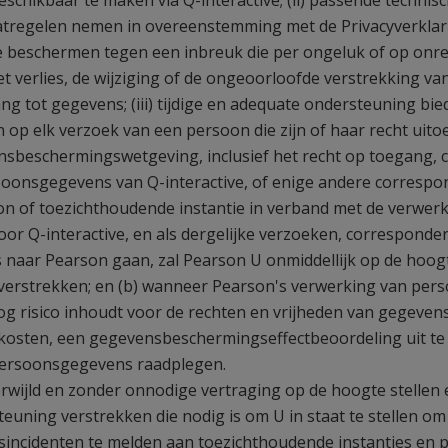
eschikbaar te maken via Q-interactive; (ii) passende technis
atregelen nemen in overeenstemming met de Privacyverkla
beschermen tegen een inbreuk die per ongeluk of op onrec
het verlies, de wijziging of de ongeoorloofde verstrekking va
 tot gegevens; (iii) tijdige en adequate ondersteuning bie
en op elk verzoek van een persoon die zijn of haar recht uit
nsbeschermingswetgeving, inclusief het recht op toegang, c
soonsgegevens van Q-interactive, of enige andere correspon
on of toezichthoudende instantie in verband met de verwer
r Q-interactive, en als dergelijke verzoeken, corresponden
s naar Pearson gaan, zal Pearson U onmiddellijk op de hoog
 verstrekken; en (b) wanneer Pearson's verwerking van pe
oog risico inhoudt voor de rechten en vrijheden van gegeve
osten, een gegevensbeschermingseffectbeoordeling uit te 
 Persoonsgegevens raadplegen.
rwijld en zonder onnodige vertraging op de hoogte stellen e
euning verstrekken die nodig is om U in staat te stellen o
gsincidenten te melden aan toezichthoudende instanties en 