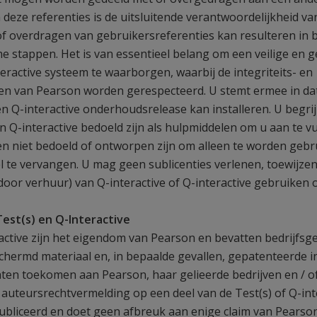
 deze referenties is de uitsluitende verantwoordelijkheid v
of overdragen van gebruikersreferenties kan resulteren in 
sche stappen. Het is van essentieel belang om een veilige en 
eractive systeem te waarborgen, waarbij de integriteits- en
len van Pearson worden gerespecteerd. U stemt ermee in d
en Q-interactive onderhoudsrelease kan installeren. U begri
n Q-interactive bedoeld zijn als hulpmiddelen om u aan te vu
n niet bedoeld of ontworpen zijn om alleen te worden gebr
l te vervangen. U mag geen sublicenties verlenen, toewijze
 door verhuur) van Q-interactive of Q-interactive gebruiken 
est(s) en Q-Interactive
active zijn het eigendom van Pearson en bevatten bedrijfsge
chermd materiaal en, in bepaalde gevallen, gepatenteerde in
ten toekomen aan Pearson, haar gelieerde bedrijven en / of 
 auteursrechtvermelding op een deel van de Test(s) of Q-int
epubliceerd en doet geen afbreuk aan enige claim van Pearso