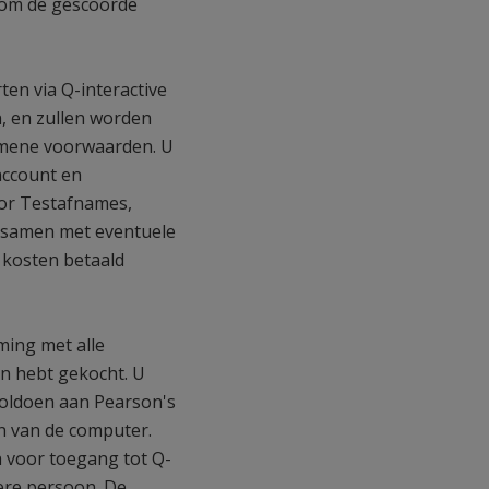
 om de gescoorde
ten via Q-interactive
n, en zullen worden
gemene voorwaarden. U
account en
oor Testafnames,
, samen met eventuele
 kosten betaald
ming met alle
on hebt gekocht. U
voldoen aan Pearson's
n van de computer.
 voor toegang tot Q-
ere persoon. De