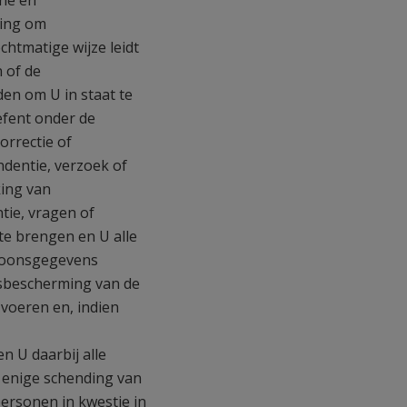
che en
ring om
htmatige wijze leidt
n of de
den om U in staat te
oefent onder de
orrectie of
dentie, verzoek of
king van
tie, vragen of
te brengen en U alle
rsoonsgegevens
nsbescherming van de
voeren en, indien
n U daarbij alle
m enige schending van
personen in kwestie in