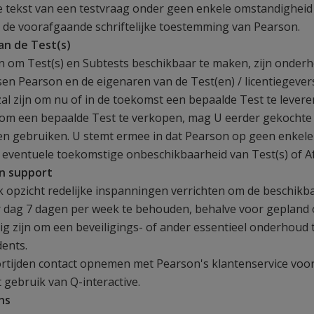
 tekst van een testvraag onder geen enkele omstandigheid 
de voorafgaande schriftelijke toestemming van Pearson.
an de Test(s)
n om Test(s) en Subtests beschikbaar te maken, zijn onderh
n Pearson en de eigenaren van de Test(en) / licentiegevers.
zal zijn om nu of in de toekomst een bepaalde Test te levere
 om een bepaalde Test te verkopen, mag U eerder gekochte
jven gebruiken. U stemt ermee in dat Pearson op geen enkele
or eventuele toekomstige onbeschikbaarheid van Test(s) of 
en support
jk opzicht redelijke inspanningen verrichten om de beschikb
er dag 7 dagen per week te behouden, behalve voor gepland
g zijn om een beveiligings- of ander essentieel onderhoud t
dents.
ortijden contact opnemen met Pearson's klantenservice voo
 gebruik van Q-interactive.
ns