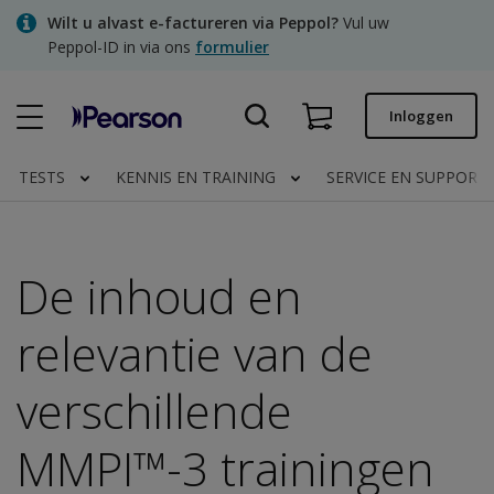
Skip
Wilt u alvast e-factureren via Peppol?
Vul uw
to
Peppol-ID in via ons
formulier
main
content
Snel bestellen
Inloggen
Bestelstatus
TESTS
KENNIS EN TRAINING
SERVICE EN SUPPORT
Facturen
Contact
De inhoud en
relevantie van de
Clinical | NL
verschillende
MMPI™-3 trainingen