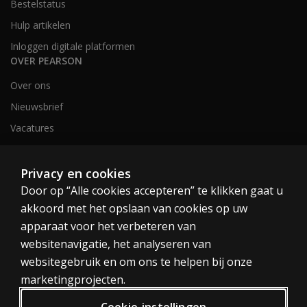
Bestelstatus
Hulp artikelen
Inloggen digitale platformen
OVER PEARSON
Over ons
Nieuwsbrief
Vacatures
Privacy en cookies
Nederland en België
Door op “Alle cookies accepteren” te klikken gaat u
akkoord met het opslaan van cookies op uw
apparaat voor het verbeteren van
websitenavigatie, het analyseren van
websitegebruik en om ons te helpen bij onze
Cookies
marketingprojecten.
Algemene voorwaarden
Cookie-instellingen