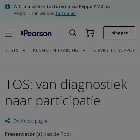
Skip
Wilt u alvast e-factureren via Peppol?
Vul uw
to
Peppol-ID in via ons
formulier
main
content
Snel bestellen
Inloggen
Bestelstatus
TESTS
KENNIS EN TRAINING
SERVICE EN SUPPORT
Facturen
Contact
TOS: van diagnostiek
naar participatie
Clinical | NL
Deel deze pagina
Presentator (s):
Isolde Podt