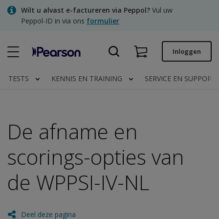
Skip
Wilt u alvast e-factureren via Peppol?
Vul uw
to
Peppol-ID in via ons
formulier
main
content
Snel bestellen
Inloggen
Bestelstatus
TESTS
KENNIS EN TRAINING
SERVICE EN SUPPORT
Facturen
Contact
De afname en
scorings-opties van
Clinical | NL
de WPPSI-IV-NL
Deel deze pagina