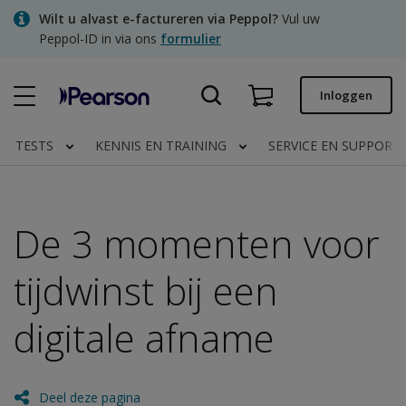
Skip
Wilt u alvast e-factureren via Peppol?
Vul uw
to
Peppol-ID in via ons
formulier
main
content
Snel bestellen
Inloggen
Bestelstatus
TESTS
KENNIS EN TRAINING
SERVICE EN SUPPORT
Facturen
Contact
De 3 momenten voor
tijdwinst bij een
Clinical | NL
digitale afname
Deel deze pagina