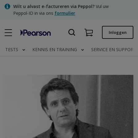
Skip
Wilt u alvast e-factureren via Peppol?
Vul uw
to
Peppol-ID in via ons
formulier
main
content
Snel bestellen
Inloggen
Bestelstatus
TESTS
KENNIS EN TRAINING
SERVICE EN SUPPORT
Facturen
Contact
Clinical | NL