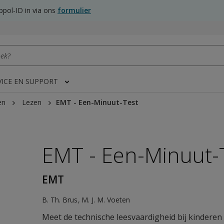
pol-ID in via ons
formulier
VICE EN SUPPORT
en
Lezen
EMT - Een-Minuut-Test
EMT - Een-Minuut-
EMT
B. Th. Brus
M. J. M. Voeten
 image in modal/new tab/new window"
Meet de technische leesvaardigheid bij kinderen 