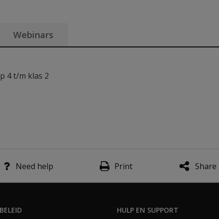
Webinars
p 4 t/m klas 2
nformatie
Need help
Print
Share
BELEID
HULP EN SUPPORT