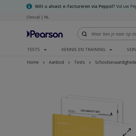
Skip
Wilt u alvast e-factureren via Peppol?
Vul uw Pep
to
main
Clinical | NL
content
TESTS
KENNIS EN TRAINING
SER
Home
Aanbod
Tests
Schoolsevaardighed
Expand