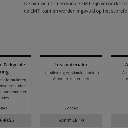
De nieuwe normen van de EMT zijn verwerkt in d
de EMT kunnen worden ingevuld op het scorefor
n & digitale
Testmaterialen
A
ring
Handleidingen, stimulusboeken
All
& andere materialen
aa
onsformulieren,
antwoordbladen,
ts, abonnementen
enties
ties
3
opties
€40.55
vanaf
€8.10