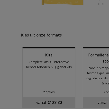
Kies uit onze formats
Kits
Formuliere
sco
Complete kits, Q-interactive
benodigdheden & Q-global kits
Score- en resp
testboekjes, 
digitale credi
& lic
2
opties
2
op
vanaf
€128.80
vanaf