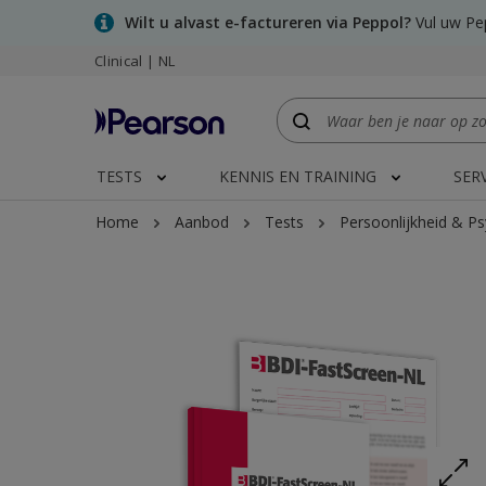
Skip
Wilt u alvast e-factureren via Peppol?
Vul uw Pep
to
main
Clinical | NL
content
TESTS
KENNIS EN TRAINING
SER
Home
Aanbod
Tests
Persoonlijkheid & P
Expand