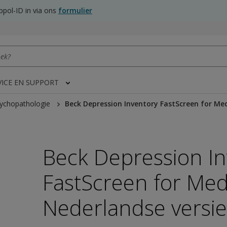
pol-ID in via ons
formulier
VICE EN SUPPORT
sychopathologie
Beck Depression Inventory FastScreen for Med
Beck Depression In
FastScreen for Medi
Nederlandse versie
 image in modal/new tab/new window"