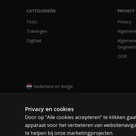
CATEGORIEËN
PRIVACY 
Tests
Privacy
Trainingen
Algemen
Digitaal
Algemene
Gegevens
ODR
Nederland en België
Cookies
Algemene voorwaarden
Privacy
Privacy en cookies
Door op “Alle cookies accepteren” te klikken ga
apparaat voor het verbeteren van websitenaviga
© 1996–2026 Pearson. Alle rechten voorbehouden,
te helpen bij onze marketingprojecten.
technologieën.