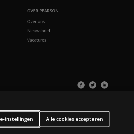
OVER PEARSON
Over ons
Nieuwsbrief
Vacatures
e-instellingen
Alle cookies accepteren
 kunstmatige intelligentie en soortgelijke