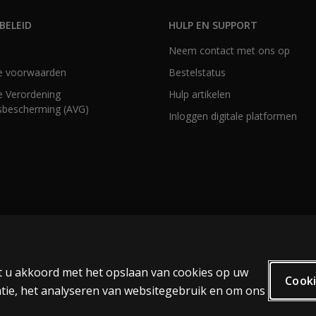
BELEID
HULP EN SUPPORT
Neem contact met ons op
e voorwaarden
Bestelstatus
 Verordening
Hulp artikelen
bescherming (AVG)
Inloggen digitale platformen
at u akkoord met het opslaan van cookies op uw
Cooki
tie, het analyseren van websitegebruik en om ons
 inclusief die voor tekst- en datamining en het trainen van