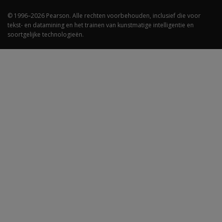
© 1996–2026 Pearson. Alle rechten voorbehouden, inclusief die voor
tekst- en datamining en het trainen van kunstmatige intelligentie en
soortgelijke technologieën.