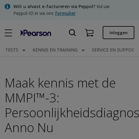
Skip
Wilt u alvast e-factureren via Peppol?
Vul uw
to
Peppol-ID in via ons
formulier
main
content
Snel bestellen
Inloggen
Bestelstatus
TESTS
KENNIS EN TRAINING
SERVICE EN SUPPORT
Facturen
Contact
Maak kennis met de
MMPI™-3:
Clinical | NL
Persoonlijkheidsdiagnos
Anno Nu