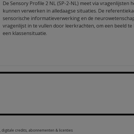
De Sensory Profile 2 NL (SP-2-NL) meet via vragenlijsten 
kunnen verwerken in alledaagse situaties. De referentiekad
sensorische informatieverwerking en de neurowetenschap
vragenlijst in te vullen door leerkrachten, om een beeld t
een klassensituatie.
1 option from €436.40
digitale credits, abonnementen & licenties