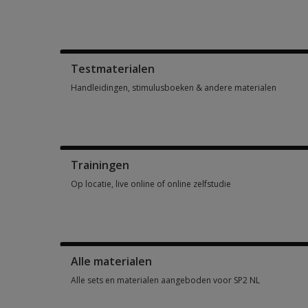
Score- en responsformulieren, testboekjes, antwoordbladen, 
Testmaterialen
Handleidingen, stimulusboeken & andere materialen
Handleidingen, stimulusboeken & andere materialen 1 optio
Trainingen
Op locatie, live online of online zelfstudie
Op locatie, live online of online zelfstudie 6 options from €1
Alle materialen
Alle sets en materialen aangeboden voor SP2 NL