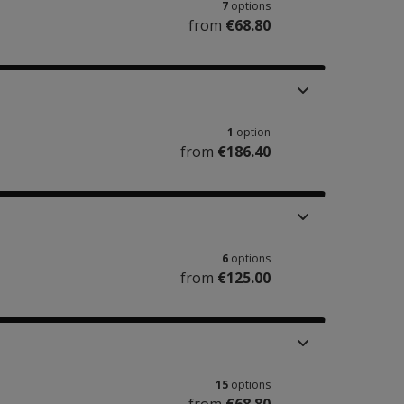
7
options
from
€68.80
1
option
from
€186.40
6
options
from
€125.00
15
options