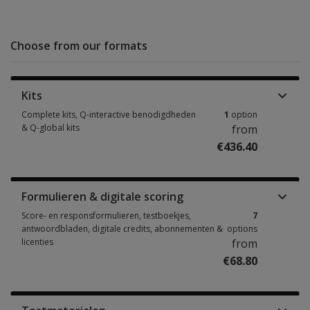
Choose from our formats
Kits
Complete kits, Q-interactive benodigdheden
1
option
& Q-global kits
from
€436.40
Complete kits, Q-interactive benodigdheden & Q-global kits 1 option fro
Formulieren & digitale scoring
Score- en responsformulieren, testboekjes,
7
antwoordbladen, digitale credits, abonnementen &
options
licenties
from
€68.80
Score- en responsformulieren, testboekjes, antwoordbladen, digitale cre