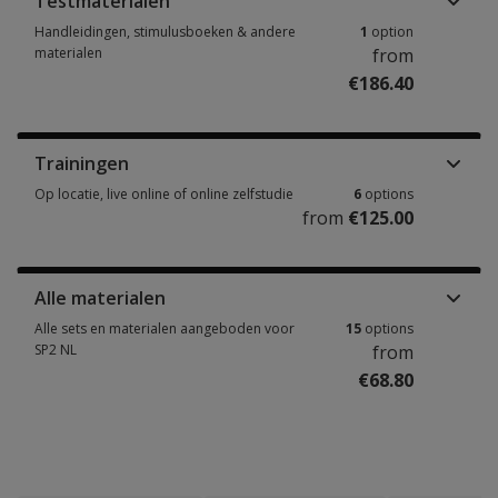
Testmaterialen
Handleidingen, stimulusboeken & andere
1
option
materialen
from
€186.40
Handleidingen, stimulusboeken & andere materialen 1 option from €186.
Trainingen
Op locatie, live online of online zelfstudie
6
options
from
€125.00
Op locatie, live online of online zelfstudie 6 options from €125.00
Alle materialen
Alle sets en materialen aangeboden voor
15
options
SP2 NL
from
€68.80
Alle sets en materialen aangeboden voor SP2 NL 15 options from €68.80