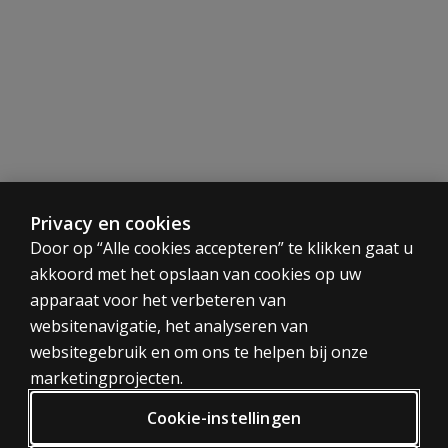
Gebruikerskwalificaties
Kwalificatieniveau B.
Beschrijving
De Minnesota Multiphasic Personality Inventory (MMPI®-2)
Controle en validiteit (8)
Klinische hoofdschalen (basisschalen) (10)
Subschalen van de klinische hoofdschalen (31)
RC schalen – Geherstructureerde klinische schalen (9)
Inhoudsschalen (15)
Privacy en cookies
Componenten van de inhoudsschalen (27)
CATEGORIEËN
Door op “Alle cookies accepteren” te klikken gaat u
Supplementaire schalen (20)
akkoord met het opslaan van cookies op uw
Tests
PSY-5 schalen (5)
apparaat voor het verbeteren van
Trainingen
SLGBS schalen (5)
websitenavigatie, het analyseren van
Standaardisatie
Digitaal
websitegebruik en om ons te helpen bij onze
PRIVACY BELEID
De onderzoeksgroep bestond uit een representatieve ste
marketingprojecten.
Privacy
Cookie-instellingen
Aangezien veelvuldig onderzoek is gedaan met de MMPI-2,
Algemene voorwaarden
Afname en scoring