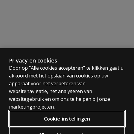
- 2 iPads (niet via ons te koop)
Beoordeling:
Deze test is beoordeeld door de COTAN. Deze beoordeling
Al onze producten zijn auteursrechtelijk beschermd. Op k
Privacy en cookies
Digitaal proberen?
CATEGORIEËN
Door op “Alle cookies accepteren” te klikken gaat u
Probeer digitaal testen 30 dagen vrijblijvend. Het enige 
akkoord met het opslaan van cookies op uw
Tests
Probeer Q-interactive 30 dagen vrijblijvend
apparaat voor het verbeteren van
Trainingen
websitenavigatie, het analyseren van
Digitaal
websitegebruik en om ons te helpen bij onze
PRIVACY BELEID
marketingprojecten.
Privacy
Cookie-instellingen
Algemene voorwaarden
Algemene Verordening Gegevensbescherming (AVG)