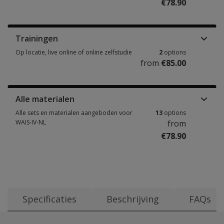
€78.90
Handleidingen, stimulusboeken & andere materialen 4 options from €78.
Trainingen
Op locatie, live online of online zelfstudie
2
options
from
€85.00
Op locatie, live online of online zelfstudie 2 options from €85.00
Alle materialen
Alle sets en materialen aangeboden voor
13
options
WAIS-IV-NL
from
€78.90
Alle sets en materialen aangeboden voor WAIS-IV-NL 13 options fr
Specificaties
Beschrijving
FAQs
Casus WAIS-IV-NL
Leeftijdsbereik: