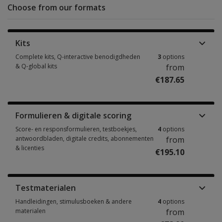
Choose from our formats
Kits
Complete kits, Q-interactive benodigdheden
3
options
& Q-global kits
from
€187.65
Complete kits, Q-interactive benodigdheden & Q-global kits 3 options fr
Formulieren & digitale scoring
Score- en responsformulieren, testboekjes,
4
options
antwoordbladen, digitale credits, abonnementen
from
& licenties
€195.10
Score- en responsformulieren, testboekjes, antwoordbladen, digitale cre
Testmaterialen
Handleidingen, stimulusboeken & andere
4
options
materialen
from