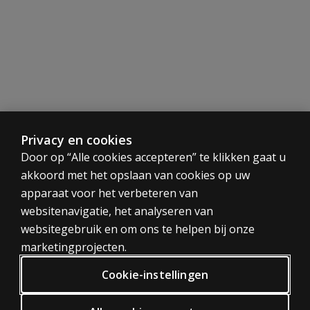
- 2 iPads (niet via ons te koop)
Beoordeling:
Deze test is beoordeeld door de COTAN. Deze beoordeling
Al onze producten zijn auteursrechtelijk beschermd. Op k
Privacy en cookies
Digitaal proberen?
CATEGORIEËN
Door op “Alle cookies accepteren” te klikken gaat u
Probeer digitaal testen 30 dagen vrijblijvend. Het enige 
akkoord met het opslaan van cookies op uw
Tests
Probeer Q-interactive 30 dagen vrijblijvend
apparaat voor het verbeteren van
Trainingen
websitenavigatie, het analyseren van
Digitaal
websitegebruik en om ons te helpen bij onze
PRIVACY BELEID
marketingprojecten.
Privacy
Cookie-instellingen
Algemene voorwaarden
Algemene Verordening Gegevensbescherming (AVG)