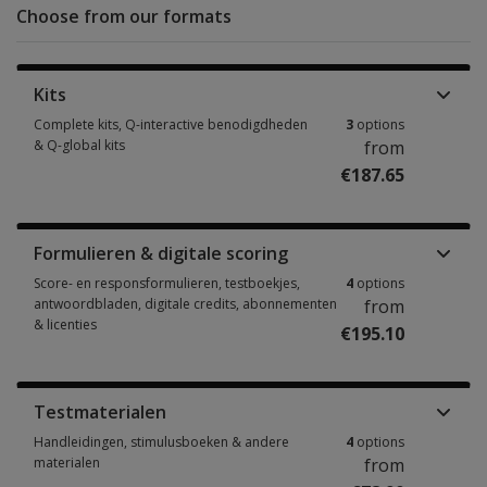
Choose from our formats
Kits
Complete kits, Q-interactive benodigdheden
3
options
& Q-global kits
from
€187.65
Complete kits, Q-interactive benodigdheden & Q-global kits 3 options fr
Formulieren & digitale scoring
Score- en responsformulieren, testboekjes,
4
options
antwoordbladen, digitale credits, abonnementen
from
& licenties
€195.10
Score- en responsformulieren, testboekjes, antwoordbladen, digitale cre
Testmaterialen
Handleidingen, stimulusboeken & andere
4
options
materialen
from