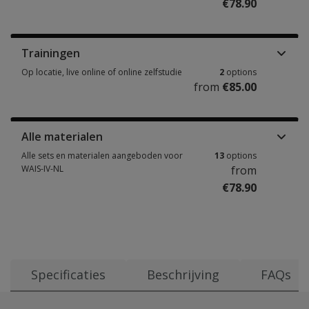
€78.90
Handleidingen, stimulusboeken & andere materialen 4 options from €78.
Trainingen
Op locatie, live online of online zelfstudie
2
options
from
€85.00
Op locatie, live online of online zelfstudie 2 options from €85.00
Alle materialen
Alle sets en materialen aangeboden voor
13
options
WAIS-IV-NL
from
€78.90
Alle sets en materialen aangeboden voor WAIS-IV-NL 13 options fr
Specificaties
Beschrijving
FAQs
Casus WAIS-IV-NL
Leeftijdsbereik: