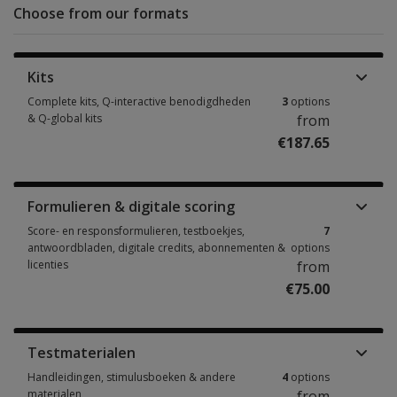
Choose from our formats
Kits
Complete kits, Q-interactive benodigdheden
3
options
& Q-global kits
from
€187.65
Complete kits, Q-interactive benodigdheden & Q-global kits 3 options fr
Formulieren & digitale scoring
Score- en responsformulieren, testboekjes,
7
antwoordbladen, digitale credits, abonnementen &
options
licenties
from
€75.00
Score- en responsformulieren, testboekjes, antwoordbladen, digitale cre
Testmaterialen
Handleidingen, stimulusboeken & andere
4
options
materialen
from