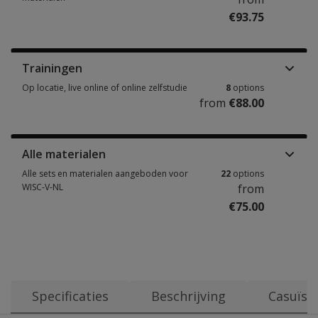
€93.75
Handleidingen, stimulusboeken & andere materialen 4 options from €93.
Trainingen
Op locatie, live online of online zelfstudie
8
options
from
€88.00
Op locatie, live online of online zelfstudie 8 options from €88.00
Alle materialen
Alle sets en materialen aangeboden voor
22
options
WISC-V-NL
from
€75.00
Alle sets en materialen aangeboden voor WISC-V-NL 22 options from €75
Specificaties
Beschrijving
Casuïst