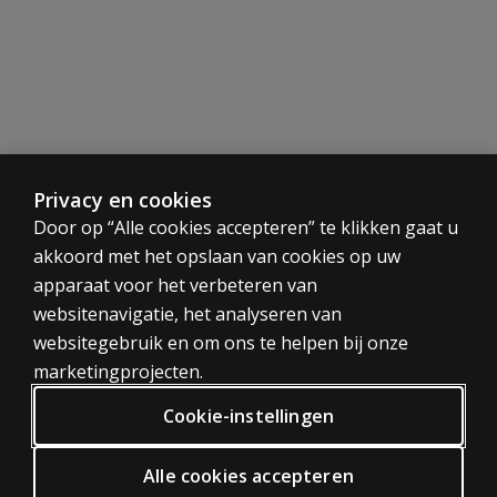
Normering
De normen van de WISC-V-NL zijn gebaseerd op een represe
Afname en scoring
Papier De WISC-V-NL is op papier af te nemen en te score
Privacy en cookies
CATEGORIEËN
Door op “Alle cookies accepteren” te klikken gaat u
Papier en digitale scoring Na een papieren afname vult u 
akkoord met het opslaan van cookies op uw
Tests
apparaat voor het verbeteren van
Trainingen
Digitaal De WISC-V-NL is volledig digitaal af te nemen m
websitenavigatie, het analyseren van
Digitaal
websitegebruik en om ons te helpen bij onze
PRIVACY BELEID
Voorbeeldrapport
marketingprojecten.
Bekijk
hier
een voorbeeldrapport.
Privacy
Cookie-instellingen
Algemene voorwaarden
Algemene Verordening Gegevensbescherming (AVG)
Alle cookies accepteren
Benodigdheden