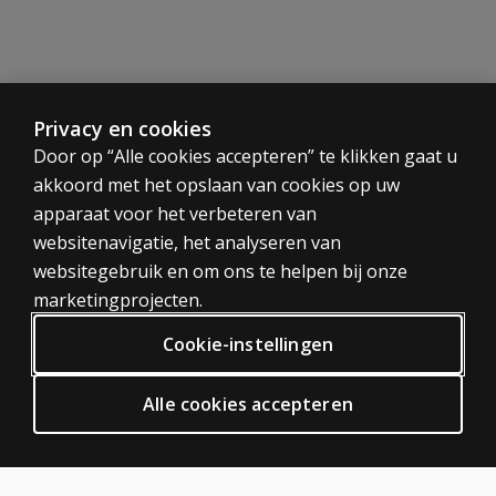
Aanvullende
informatie
Privacy en cookies
Speciaal
voor teams
CATEGORIEËN
Door op “Alle cookies accepteren” te klikken gaat u
en
akkoord met het opslaan van cookies op uw
Tests
organisaties
apparaat voor het verbeteren van
Trainingen
websitenavigatie, het analyseren van
Digitaal
websitegebruik en om ons te helpen bij onze
PRIVACY BELEID
marketingprojecten.
Privacy
Cookie-instellingen
Algemene voorwaarden
Algemene Verordening Gegevensbescherming (AVG)
Alle cookies accepteren
ODR
HULP EN SUPPORT
Neem contact met ons op