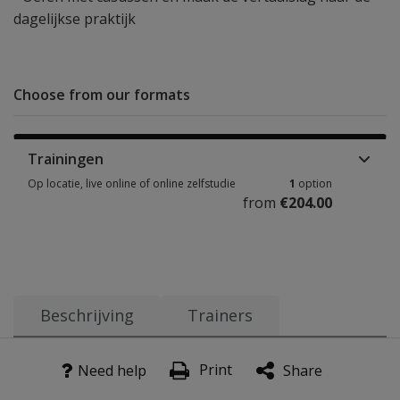
dagelijkse praktijk
Choose from our formats
Trainingen
Op locatie, live online of online zelfstudie
1
option
from
€204.00
Op locatie, live online of online zelfstudie 1 option from €204.00
Beschrijving
Trainers
Doe je wel eens onderzoek bij kinderen met (een vermoe
Print
Need help
Share
Hoewel de basis hetzelfde is, verbreed je jouw expertise