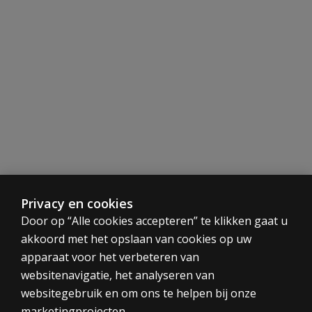
Beschrijving
De Vragenlijst voor Angst bij Kinderen van 4 tot en met 1
De VAK4-12 bestaat uit 80 items. De items beschrijven sit
Scoring
De VAK4-12 kan gescoord worden met behulp van vijf plast
Normering
De VAK4-12 is genormeerd op basis van een steekproef, be
Aanvullende psychometrische informatie
Privacy en cookies
CATEGORIEËN
Door op “Alle cookies accepteren” te klikken gaat u
Hoofdstuk 2 van de Handleiding beschrijft de psychometri
akkoord met het opslaan van cookies op uw
Tests
Aanvullende tabellen
:
apparaat voor het verbeteren van
Trainingen
•
Standaardfouten van het Gemiddelde
websitenavigatie, het analyseren van
Digitaal
•
Betrouwbaarheidscoëfficiënten en Standaardmeetfout
websitegebruik en om ons te helpen bij onze
PRIVACY BELEID
•
VAK4-12 Gemiddelden en bijbehorende Standaarddevia
marketingprojecten.