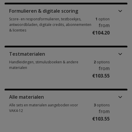
Formulieren & digitale scoring
Score- en responsformulieren, testboekjes,
1
option
antwoordbladen, digitale credits, abonnementen
from
& licenties
€104.20
Score- en responsformulieren, testboekjes, antwoordbladen, digitale cre
Testmaterialen
Handleidingen, stimulusboeken & andere
2
options
materialen
from
€103.55
Handleidingen, stimulusboeken & andere materialen 2 options from €103
Alle materialen
Alle sets en materialen aangeboden voor
3
options
VAK4-12
from
€103.55
Alle sets en materialen aangeboden voor VAK4-12 3 options from €103.5