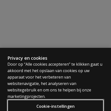
Afname en scoring
Voor kinderen tot 6 maanden oud is voor het afnemen va
Met de Bayley-III-NL Motoriekschaal kan de ontwikkeling 
Papieren afname en digitale scoring
Na een papieren afnam
Voorbeeldrapport
Privacy en cookies
CATEGORIEËN
Door op “Alle cookies accepteren” te klikken gaat u
Bekijk
hier
het voorbeeldrapport.
akkoord met het opslaan van cookies op uw
Tests
apparaat voor het verbeteren van
Trainingen
Benodigdheden
websitenavigatie, het analyseren van
Digitaal
websitegebruik en om ons te helpen bij onze
PRIVACY BELEID
Papieren afname en digitale scoring:
marketingprojecten.
Privacy
- Bayley-III-NL Motor Basisset
Cookie-instellingen
- 1 jaar onbeperkte scoring via Q-global
Algemene voorwaarden