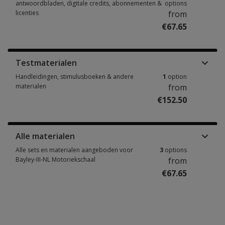
antwoordbladen, digitale credits, abonnementen &
options
licenties
from
€67.65
Score- en responsformulieren, testboekjes, antwoordbladen, digitale cre
Testmaterialen
Handleidingen, stimulusboeken & andere
1
option
materialen
from
€152.50
Handleidingen, stimulusboeken & andere materialen 1 option from €152.
Alle materialen
Alle sets en materialen aangeboden voor
3
options
Bayley-III-NL Motoriekschaal
from
€67.65
Alle sets en materialen aangeboden voor Bayley-III-NL Motoriekschaal 3 