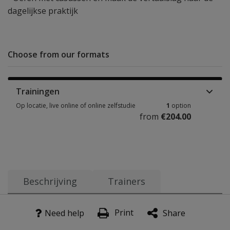
dagelijkse praktijk
Choose from our formats
Trainingen
Op locatie, live online of online zelfstudie
1
option
from
€204.00
Op locatie, live online of online zelfstudie 1 option from €204.00
Beschrijving
Trainers
Doe je wel eens onderzoek bij kinderen met (een vermoe
Print
Need help
Share
Hoewel de basis hetzelfde is, verbreed je jouw expertise