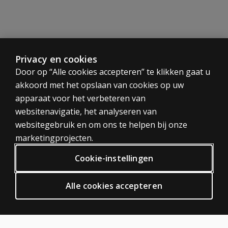
Aanvullende
informatie
Privacy en cookies
Speciaal
voor teams
CATEGORIEËN
Door op “Alle cookies accepteren” te klikken gaat u
en
akkoord met het opslaan van cookies op uw
Tests
organisaties
apparaat voor het verbeteren van
Trainingen
websitenavigatie, het analyseren van
Digitaal
websitegebruik en om ons te helpen bij onze
PRIVACY BELEID
marketingprojecten.
Privacy
Cookie-instellingen
Algemene voorwaarden
Algemene Verordening Gegevensbescherming (AVG)
Alle cookies accepteren
ODR
HULP EN SUPPORT
Neem contact met ons op