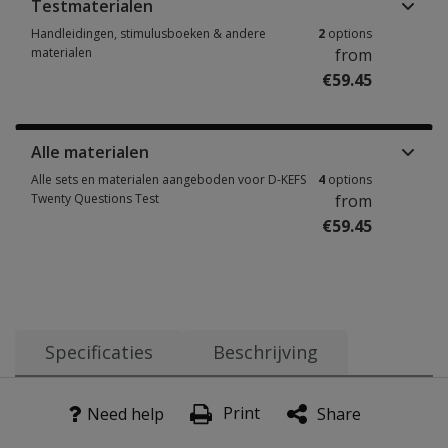
Testmaterialen
Handleidingen, stimulusboeken & andere
2
options
materialen
from
€59.45
Handleidingen, stimulusboeken & andere materialen 2 options from €59.
Alle materialen
Alle sets en materialen aangeboden voor D-KEFS
4
options
Twenty Questions Test
from
€59.45
Alle sets en materialen aangeboden voor D-KEFS Twenty Questions Test 4
Specificaties
Beschrijving
Doel
Leeftijdsbereik:
Het vaststellen van executieve functies en in het bijzond
8 t/m 89 jaar
Print
Need help
Share
Jaar van uitgave: