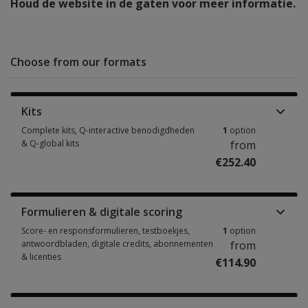
Houd de website in de gaten voor meer informatie.
Choose from our formats
Kits
Complete kits, Q-interactive benodigdheden
1
option
& Q-global kits
from
€252.40
Complete kits, Q-interactive benodigdheden & Q-global kits 1 option fro
Formulieren & digitale scoring
Score- en responsformulieren, testboekjes,
1
option
antwoordbladen, digitale credits, abonnementen
from
& licenties
€114.90
Score- en responsformulieren, testboekjes, antwoordbladen, digitale cre