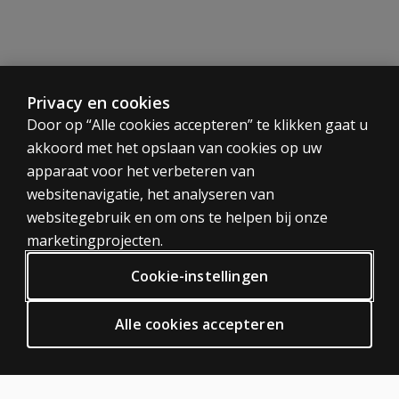
Al onze producten zijn auteursrechtelijk beschermd. Op k
Privacy en cookies
CATEGORIEËN
Door op “Alle cookies accepteren” te klikken gaat u
akkoord met het opslaan van cookies op uw
Tests
apparaat voor het verbeteren van
Trainingen
websitenavigatie, het analyseren van
Digitaal
websitegebruik en om ons te helpen bij onze
PRIVACY BELEID
marketingprojecten.
Privacy
Cookie-instellingen
Algemene voorwaarden
Algemene Verordening Gegevensbescherming (AVG)
Alle cookies accepteren
ODR
HULP EN SUPPORT
Neem contact met ons op