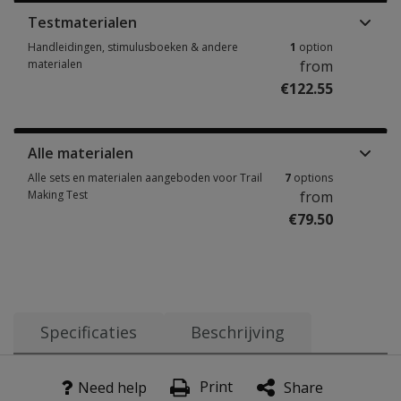
Testmaterialen
Handleidingen, stimulusboeken & andere
1
option
materialen
from
€122.55
Handleidingen, stimulusboeken & andere materialen 1 option from €122.
Alle materialen
Alle sets en materialen aangeboden voor Trail
7
options
Making Test
from
€79.50
Alle sets en materialen aangeboden voor Trail Making Test 7 options fro
Specificaties
Beschrijving
Doel
Leeftijdsbereik:
Meten van mentale flexibiliteit, dat een belangrijke executi
8 t/m 89 jaar
Print
Need help
Share