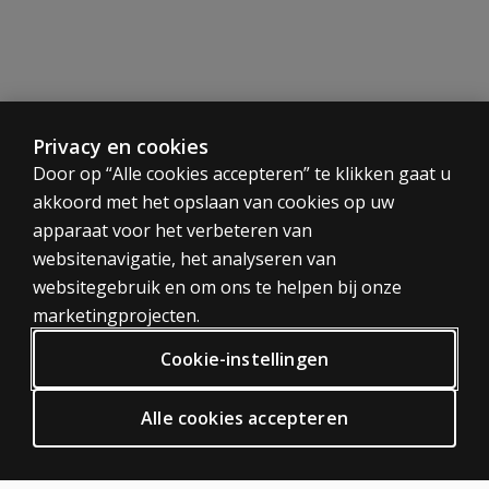
Bekijk
hier
het voorbeeldrapport. Van de volgende versies 
Benodigdheden
Papieren afname:
Complete set
Privacy en cookies
CATEGORIEËN
Door op “Alle cookies accepteren” te klikken gaat u
Digitale afname:
akkoord met het opslaan van cookies op uw
Q-interactive jaarlicentie
Tests
Q-interactive credits
apparaat voor het verbeteren van
Trainingen
D-KEFS Q-interactive starterkit
websitenavigatie, het analyseren van
Digitaal
2 iPads (niet via ons te koop)
websitegebruik en om ons te helpen bij onze
PRIVACY BELEID
marketingprojecten.
Al onze producten zijn auteursrechtelijk beschermd. Op k
Privacy
Cookie-instellingen
Algemene voorwaarden
Digitaal proberen?
Algemene Verordening Gegevensbescherming (AVG)
Alle cookies accepteren
Probeer digitaal testen 30 dagen vrijblijvend. Het enige 
ODR
Probeer Q-interactive 30 dagen vrijblijvend
HULP EN SUPPORT