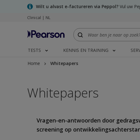
Skip
Wilt u alvast e-factureren via Peppol?
Vul uw Pep
to
Clinical | NL
main
content
TESTS
KENNIS EN TRAINING
SER
Home
Whitepapers
Whitepapers
Vragen-en-antwoorden door gedragsw
screening op ontwikkelingsachtersta