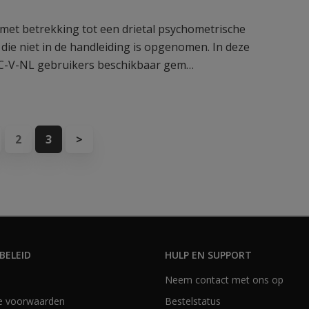
et betrekking tot een drietal psychometrische
die niet in de handleiding is opgenomen. In deze
C-V-NL gebruikers beschikbaar gem…
2
3
>
BELEID
HULP EN SUPPORT
Neem contact met ons op
e voorwaarden
Bestelstatus