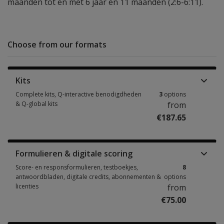
maanden tot en met 6 jaar en 11 maanden (2:6-6:11).
Choose from our formats
Kits
Complete kits, Q-interactive benodigdheden
3
options
& Q-global kits
from
€187.65
Complete kits, Q-interactive benodigdheden & Q-global kits 3 options fr
Formulieren & digitale scoring
Score- en responsformulieren, testboekjes,
8
antwoordbladen, digitale credits, abonnementen &
options
licenties
from
€75.00
Score- en responsformulieren, testboekjes, antwoordbladen, digitale cre