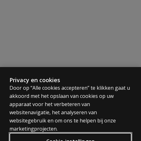
Standaardisatie
Voor de normering is er data verzameld zowel in Nederla
Afname en scoring
Papier
De WPPSI-IV-NL is op papier af te nemen en te sco
Papier en digitale scoring
Na een papieren afname vult u d
Privacy en cookies
CATEGORIEËN
Door op “Alle cookies accepteren” te klikken gaat u
Digitaal
De WPPSI-IV-NL kan ook volledig digitaal afgen
akkoord met het opslaan van cookies op uw
Tests
Scorerapport
apparaat voor het verbeteren van
Trainingen
websitenavigatie, het analyseren van
Digitaal
Bekijk
hier
een voorbeeld scorerapport.
websitegebruik en om ons te helpen bij onze
PRIVACY BELEID
marketingprojecten.
Benodigdheden
Privacy