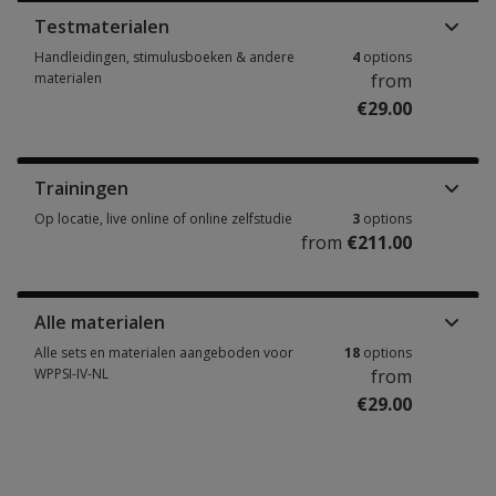
Testmaterialen
Handleidingen, stimulusboeken & andere
4
options
materialen
from
€29.00
Handleidingen, stimulusboeken & andere materialen 4 options from €29.
Trainingen
Op locatie, live online of online zelfstudie
3
options
from
€211.00
Op locatie, live online of online zelfstudie 3 options from €211.00
Alle materialen
Alle sets en materialen aangeboden voor
18
options
WPPSI-IV-NL
from
€29.00
Alle sets en materialen aangeboden voor WPPSI-IV-NL 18 options from €2