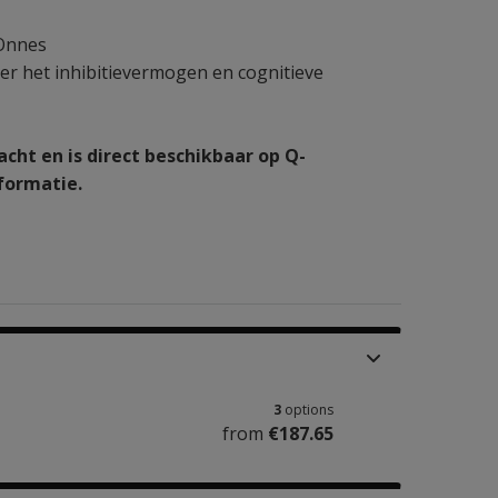
-Onnes
nder het inhibitievermogen en cognitieve
cht en is direct beschikbaar op Q-
formatie.
3
options
from
€187.65