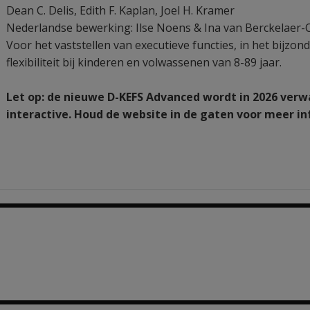
Dean C. Delis
,
Edith F. Kaplan
,
Joel H. Kramer
Nederlandse bewerking: Ilse Noens & Ina van Berckelaer
Voor het vaststellen van executieve functies, in het bijzo
flexibiliteit bij kinderen en volwassenen van 8-89 jaar.
Let op: de nieuwe D-KEFS Advanced wordt in 2026 verwa
interactive. Houd de website in de gaten voor meer in
3 options from €187.65