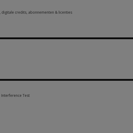
digitale credits, abonnementen & licenties
digitale credits, abonnementen & licenties 2 options from €92.75
ns from €60.00
Interference Test
Interference Test 7 options from €60.00