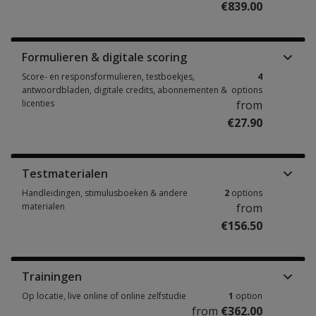
€839.00
Complete kits, Q-interactive benodigdheden & Q-global kits 2 options fr
Formulieren & digitale scoring
Score- en responsformulieren, testboekjes,
4
antwoordbladen, digitale credits, abonnementen &
options
licenties
from
€27.90
Score- en responsformulieren, testboekjes, antwoordbladen, digitale cre
Testmaterialen
Handleidingen, stimulusboeken & andere
2
options
materialen
from
€156.50
Handleidingen, stimulusboeken & andere materialen 2 options from €156
Trainingen
Op locatie, live online of online zelfstudie
1
option
from
€362.00