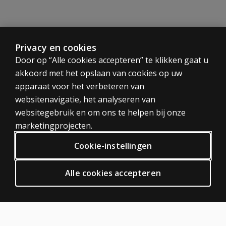
om te
gebruiken
om de
sociaal-
Privacy en cookies
emotionele
ontwikkeling
CATEGORIEËN
Door op “Alle cookies accepteren” te klikken gaat u
en het
akkoord met het opslaan van cookies op uw
Tests
adaptief
apparaat voor het verbeteren van
gedrag in
Trainingen
websitenavigatie, het analyseren van
kaart te
Digitaal
websitegebruik en om ons te helpen bij onze
brengen?
PRIVACY BELEID
marketingprojecten.
Hoe werkt het
Privacy
Cookie-instellingen
digitale
Algemene voorwaarden
scoreformulier
op Q-global?
Algemene Verordening Gegevensbescherming (AVG)
Alle cookies accepteren
ODR
Hoe kunnen de
HULP EN SUPPORT
ontwikkelingsleeftijden
bepaald worden - in
Neem contact met ons op
het bijzonder voor